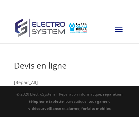
Devis en ligne
[Repair_All]
© 2020 ElectroSystem | Réparation informatique,
réparation
téléphone tablette
, bureautique,
tour gamer
,
vidéosurveillance
et
alarme
,
forfaits mobiles